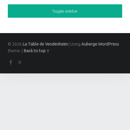
SIDEBAR
Toggle sidebar
© 2026
La Table de Vendenheim
|
Using
Auberge
WordPress
theme.
|
Back to top ↑
Back to top ↑
La Table de Vendenheim sur Facebook