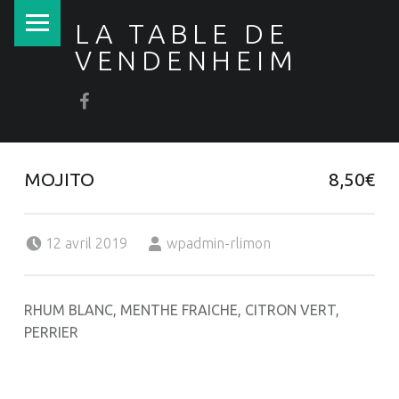
PRIMARY MENU
LA TABLE DE
VENDENHEIM
La Table de Vendenheim sur Facebook
Saveurs de l'Italie et de la Méditerranée
MOJITO
8,50€
Posted on:
Written by:
12 avril 2019
wpadmin-rlimon
RHUM BLANC, MENTHE FRAICHE, CITRON VERT,
PERRIER