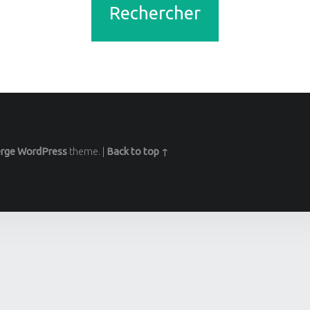
rge
WordPress
theme.
|
Back to top ↑