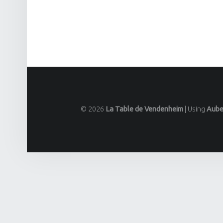
© 2026
La Table de Vendenheim
|
Using
Aube